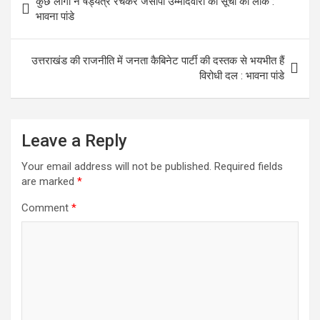
कुछ लोगों ने षड्यंत्र रचकर जेसीपी उम्मीदवारों की सूची की लीक :
k
r
s
r
navigation
भावना पांडे
A
e
p
उत्तराखंड की राजनीति में जनता कैबिनेट पार्टी की दस्तक से भयभीत हैं
p
विरोधी दल : भावना पांडे
Leave a Reply
Your email address will not be published.
Required fields
are marked
*
Comment
*