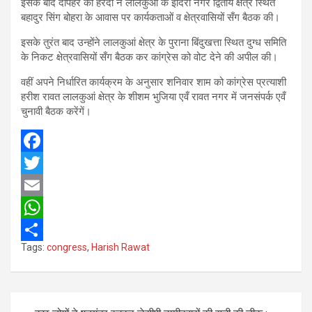
इसके बाद दोपहर को हरदा ने लालकुआं के इंदिरा नगर द्वितीय क्षेत्र स्थित
बहादुर सिंग बोहरा के आवास पर कार्यकताओं व क्षेत्रवासियों सँग बैठक की।
इसके तुरंत बाद उन्होंने लालकुआं क्षेत्र के पुराना बिंदुखत्ता स्थित दुग्ध समिति
के निकट क्षेत्रवासियों सँग बैठक कर कांग्रेस को वोट देने की अपील की।
वहीं अपने निर्धारित कार्यक्रम के अनुसार शनिवार शाम को कांग्रेस प्रत्याशी
हरीश रावत लालकुआं क्षेत्र के शीशम भुजिया एवँ रावत नगर में जनसंपर्क एवँ
चुनावी बैठक करेंगें।
F
a
T
c
w
E
e
i
m
W
Tags:
congress
,
Harish Rawat
b
t
a
h
S
o
t
i
a
h
o
e
l
t
a
Post