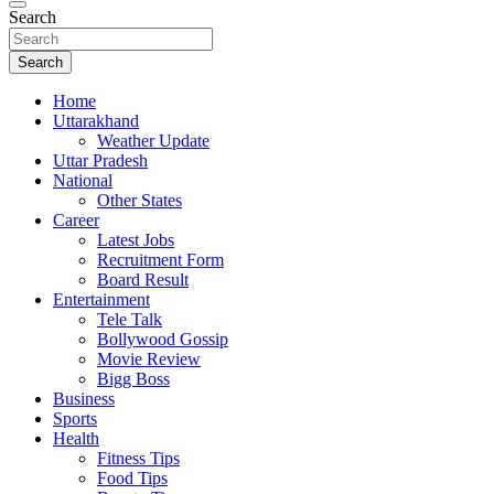
Search
Search
Home
Uttarakhand
Weather Update
Uttar Pradesh
National
Other States
Career
Latest Jobs
Recruitment Form
Board Result
Entertainment
Tele Talk
Bollywood Gossip
Movie Review
Bigg Boss
Business
Sports
Health
Fitness Tips
Food Tips