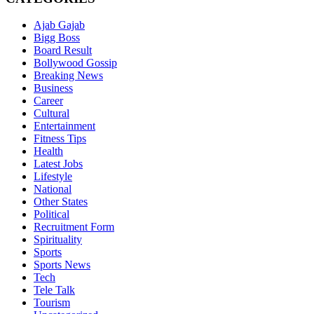
Ajab Gajab
Bigg Boss
Board Result
Bollywood Gossip
Breaking News
Business
Career
Cultural
Entertainment
Fitness Tips
Health
Latest Jobs
Lifestyle
National
Other States
Political
Recruitment Form
Spirituality
Sports
Sports News
Tech
Tele Talk
Tourism