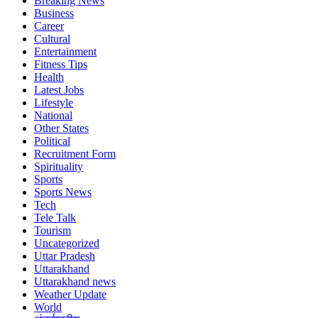
Breaking News
Business
Career
Cultural
Entertainment
Fitness Tips
Health
Latest Jobs
Lifestyle
National
Other States
Political
Recruitment Form
Spirituality
Sports
Sports News
Tech
Tele Talk
Tourism
Uncategorized
Uttar Pradesh
Uttarakhand
Uttarakhand news
Weather Update
World