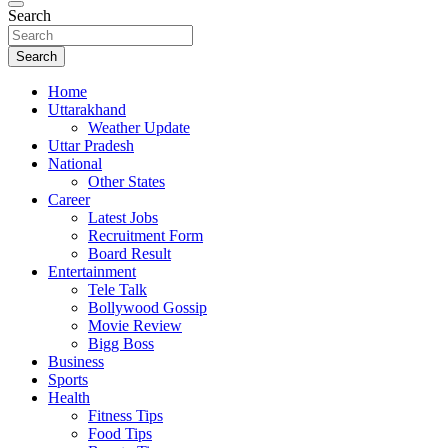
Search
Search
Home
Uttarakhand
Weather Update
Uttar Pradesh
National
Other States
Career
Latest Jobs
Recruitment Form
Board Result
Entertainment
Tele Talk
Bollywood Gossip
Movie Review
Bigg Boss
Business
Sports
Health
Fitness Tips
Food Tips