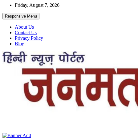
Skip
Friday, August 7, 2026
to
content
Responsive Menu
About Us
Contact Us
Privacy Policy
Blog