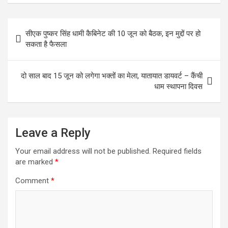
ce
tt
ail
at
ar
Post
b
er
s
e
सीएक पुष्कर सिंह धामी कैबिनेट की 10 जून को बैठक, इन मुद्दों पर हो
navigation
o
A
सकता है फैसला
o
p
k
p
दो साल बाद 15 जून को लगेगा भक्तों का मेला, यातायात डायवर्ट – कैंची
धाम स्थापना दिवस
Leave a Reply
Your email address will not be published.
Required fields
are marked
*
Comment
*