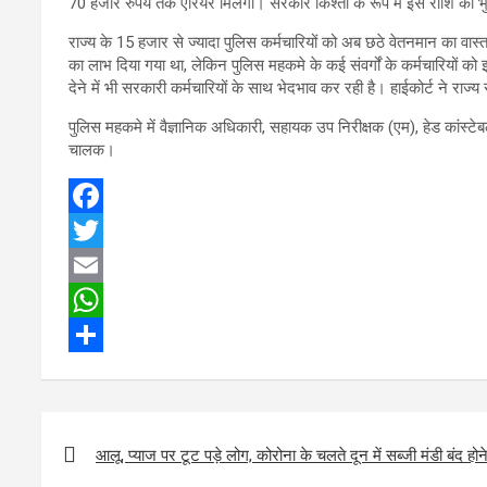
70 हजार रुपये तक एरियर मिलेगा। सरकार किश्तों के रूप में इस राशि का 
राज्य के 15 हजार से ज्यादा पुलिस कर्मचारियों को अब छठे वेतनमान का वास
का लाभ दिया गया था, लेकिन पुलिस महकमे के कई संवर्गों के कर्मचारियों 
देने में भी सरकारी कर्मचारियों के साथ भेदभाव कर रही है। हाईकोर्ट ने रा
पुलिस महकमे में वैज्ञानिक अधिकारी, सहायक उप निरीक्षक (एम), हेड कांस
चालक।
F
a
T
c
w
E
e
i
m
W
b
t
a
h
S
o
t
i
a
h
Post
o
e
l
t
a
navigation
आलू, प्याज पर टूट पड़े लोग, कोरोना के चलते दून में सब्जी मंडी बंद ह
k
r
s
r