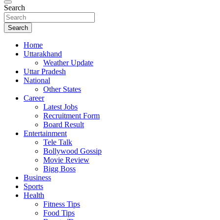
Search
Search
Home
Uttarakhand
Weather Update
Uttar Pradesh
National
Other States
Career
Latest Jobs
Recruitment Form
Board Result
Entertainment
Tele Talk
Bollywood Gossip
Movie Review
Bigg Boss
Business
Sports
Health
Fitness Tips
Food Tips