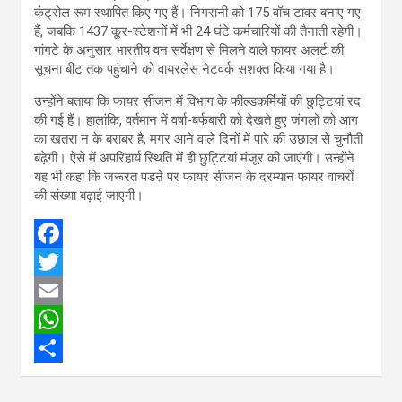
कंट्रोल रूम स्थापित किए गए हैं। निगरानी को 175 वॉच टावर बनाए गए
हैं, जबकि 1437 कू्र-स्टेशनों में भी 24 घंटे कर्मचारियों की तैनाती रहेगी।
गांगटे के अनुसार भारतीय वन सर्वेक्षण से मिलने वाले फायर अलर्ट की
सूचना बीट तक पहुंचाने को वायरलेस नेटवर्क सशक्त किया गया है।
उन्होंने बताया कि फायर सीजन में विभाग के फील्डकर्मियों की छुट्टियां रद
की गई हैं। हालांकि, वर्तमान में वर्षा-बर्फबारी को देखते हुए जंगलों को आग
का खतरा न के बराबर है, मगर आने वाले दिनों में पारे की उछाल से चुनौती
बढ़ेगी। ऐसे में अपरिहार्य स्थिति में ही छुट्टियां मंजूर की जाएंगी। उन्होंने
यह भी कहा कि जरूरत पडऩे पर फायर सीजन के दरम्यान फायर वाचरों
की संख्या बढ़ाई जाएगी।
F
a
T
c
w
E
e
i
m
W
b
t
a
h
S