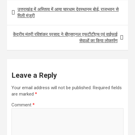
o
t
i
a
h
Post
उत्तराखंड में अस्तित्व में आया चारधाम देवस्थानम बोर्ड, राजभवन से
o
e
l
t
a
navigation
मिली मंजूरी
k
r
s
r
A
e
केंद्रीय मंत्री रविशंकर प्रसाद ने बीएसएनल एफटीटीएच एवं वाईफाई
p
सेवाओं का किया लोकार्पण
p
Leave a Reply
Your email address will not be published.
Required fields
are marked
*
Comment
*