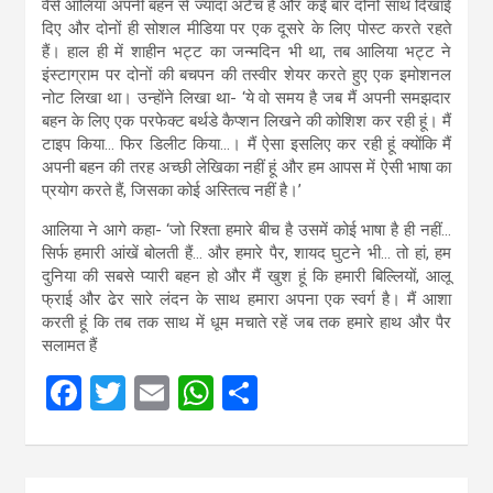
वैसे आलिया अपनी बहन से ज्यादा अटैच हैं और कई बार दोनों साथ दिखाई
दिए और दोनों ही सोशल मीडिया पर एक दूसरे के लिए पोस्ट करते रहते
हैं। हाल ही में शाहीन भट्ट का जन्मदिन भी था, तब आलिया भट्ट ने
इंस्टाग्राम पर दोनों की बचपन की तस्वीर शेयर करते हुए एक इमोशनल
नोट लिखा था। उन्होंने लिखा था- ‘ये वो समय है जब मैं अपनी समझदार
बहन के लिए एक परफेक्ट बर्थडे कैप्शन लिखने की कोशिश कर रही हूं। मैं
टाइप किया… फिर डिलीट किया…। मैं ऐसा इसलिए कर रही हूं क्योंकि मैं
अपनी बहन की तरह अच्छी लेखिका नहीं हूं और हम आपस में ऐसी भाषा का
प्रयोग करते हैं, जिसका कोई अस्तित्व नहीं है।’
आलिया ने आगे कहा- ‘जो रिश्ता हमारे बीच है उसमें कोई भाषा है ही नहीं…
सिर्फ हमारी आंखें बोलती हैं… और हमारे पैर, शायद घुटने भी… तो हां, हम
दुनिया की सबसे प्यारी बहन हो और मैं खुश हूं कि हमारी बिल्लियों, आलू
फ्राई और ढेर सारे लंदन के साथ हमारा अपना एक स्वर्ग है। मैं आशा
करती हूं कि तब तक साथ में धूम मचाते रहें जब तक हमारे हाथ और पैर
सलामत हैं
F
T
E
W
S
a
wi
m
h
h
ce
tt
ail
at
ar