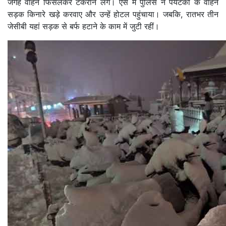
जगह वाहन फिसलकर टकराने लगे। ऐसे में पुलिस ने पर्यटकों के वाहन
सड़क किनारे खड़े करवाए और उन्हें होटल पहुंचाया। जबकि, रातभर तीन
जेसीबी यहां सड़क से बर्फ हटाने के काम में जुटी रहीं।