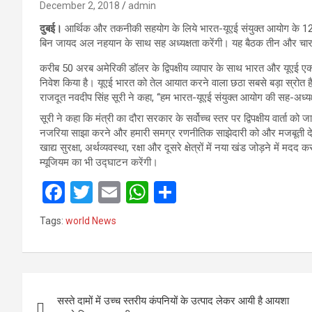
December 2, 2018
admin
दुबई।
आर्थिक और तकनीकी सहयोग के लिये भारत-यूएई संयुक्त आयोग के 12वें 
बिन जायद अल नहयान के साथ सह अध्यक्षता करेंगी। यह बैठक तीन और चार दि
करीब 50 अरब अमेरिकी डॉलर के द्विपक्षीय व्यापार के साथ भारत और यूएई एक द
निवेश किया है। यूएई भारत को तेल आयात करने वाला छठा सबसे बड़ा स्रोत है
राजदूत नवदीप सिंह सूरी ने कहा, ‘‘हम भारत-यूएई संयुक्त आयोग की सह-अध्यक्षत
सूरी ने कहा कि मंत्री का दौरा सरकार के सर्वोच्च स्तर पर द्विपक्षीय वार्ता को 
नजरिया साझा करने और हमारी समग्र रणनीतिक साझेदारी को और मजबूती देने क
खाद्य सुरक्षा, अर्थव्यवस्था, रक्षा और दूसरे क्षेत्रों में नया खंड जोड़ने में म
म्यूजियम का भी उद्घाटन करेंगी।
F
T
E
W
S
a
wi
m
h
h
Tags:
world News
ce
tt
ail
at
ar
b
er
s
e
o
A
Post
o
p
सस्ते दामों में उच्च स्तरीय कंपनियों के उत्पाद लेकर आयी है आयशा