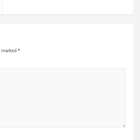
re marked
*