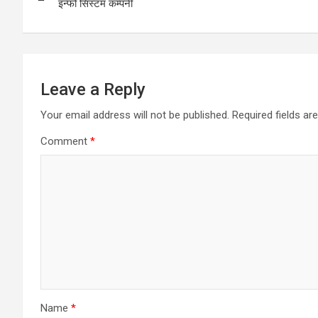
navigation
इन्फो सिस्टम कम्पनी
k
p
Leave a Reply
Your email address will not be published.
Required fields a
Comment
*
Name
*