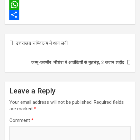
c
w
E
e
i
m
W
b
t
a
h
S
o
t
i
a
h
Post
उत्तराखंड सचिवालय में आग लगी
o
e
l
t
a
navigation
k
r
s
r
जम्मू-कश्मीर: नौशेरा में आतंकियों से मुठभेड़, 2 जवान शहीद
A
e
p
p
Leave a Reply
Your email address will not be published.
Required fields
are marked
*
Comment
*