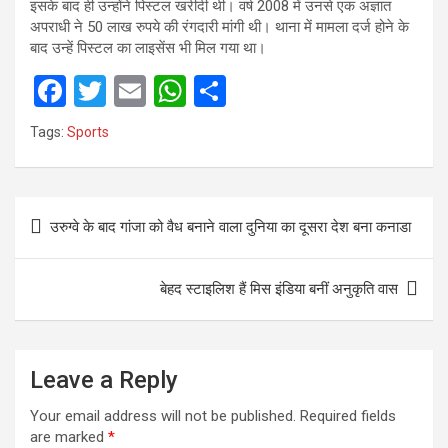
इसके बाद ही उन्होंने पिस्टल खरीदी थी। वर्ष 2008 में उनसे एक अज्ञात
अपराधी ने 50 लाख रुपये की रंगदारी मांगी थी। थाना में मामला दर्ज होने के
बाद उन्हें पिस्टल का लाइसेंस भी मिल गया था।
F
T
E
W
S
a
wi
m
h
h
Tags:
Sports
ce
tt
ail
at
ar
b
er
s
e
Post
o
A
उरुग्‍वे के बाद गांजा को वैध बनाने वाला दुनिया का दूसरा देश बना कनाडा
navigation
o
p
k
p
बेहद स्टाइलिश हैं मिस इंडिया बनीं अनुकृति वास
Leave a Reply
Your email address will not be published.
Required fields
are marked
*