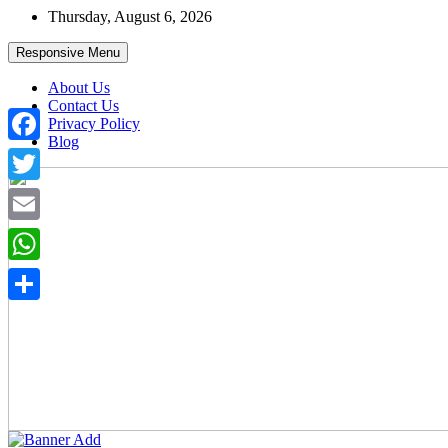
Skip
Thursday, August 6, 2026
to
content
Responsive Menu
About Us
Contact Us
Privacy Policy
Blog
Facebook
Twitter
Email
WhatsApp
Share