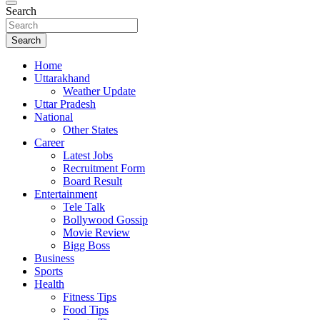
Search
Search
Home
Uttarakhand
Weather Update
Uttar Pradesh
National
Other States
Career
Latest Jobs
Recruitment Form
Board Result
Entertainment
Tele Talk
Bollywood Gossip
Movie Review
Bigg Boss
Business
Sports
Health
Fitness Tips
Food Tips