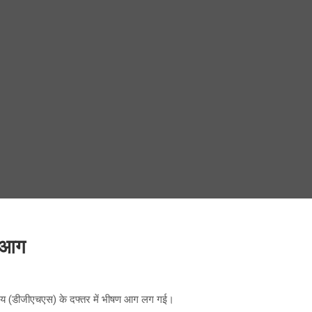
ण आग
ेशालय (डीजीएचएस) के दफ्तर में भीषण आग लग गई।