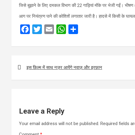
जिसे बुझाने के लिए दमकल विभाग की 22 गाड़‍ियां मौके पर भेजी गईं। भीष
आग पर नियंत्रण पाने की कोशिशें लगातार जारी है। हादसे में किसी के घायल
F
T
E
W
S
a
wi
m
h
h
ce
tt
ail
at
ar
b
er
s
e
Post
o
A
navigation
इस फ़िल्म में साथ नज़र आयेंगे नवाज़ और इरफ़ान
o
p
k
p
Leave a Reply
Your email address will not be published.
Required fields 
Comment
*