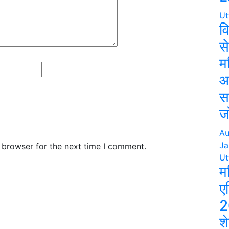
Ut
व
स
म
आ
स
ज
Au
Ja
 browser for the next time I comment.
Ut
म
ए
2
श