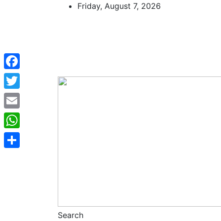
Skip
Friday, August 7, 2026
to
content
Facebook
Twitter
Email
WhatsApp
Share
Search