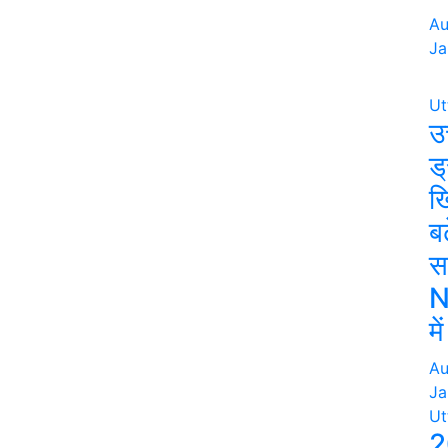
Au
Ja
Ut
उत
ड्
ख
बढ
स
N
मे
Au
Ja
Ut
2