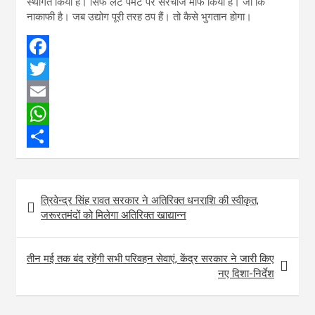
स्थगित किया है। सिर्फ लेट पेमेंट पर सरचार्ज माफ किया है। जो कि
नाकाफी है। जब उद्योग पूरी तरह ठप हैं। तो कैसे भुगतान होगा।
F
a
T
c
w
E
e
i
m
W
b
t
a
h
S
o
t
i
a
h
Post
त्रिवेन्द्र सिंह रावत सरकार ने अतिरिक्त धनराशि की स्वीकृत,
o
e
l
t
a
navigation
जरूरतमंदों को मिलेगा अतिरिक्त खाद्यान्न
k
r
s
r
A
e
तीन मई तक बंद रहेंगी सभी परिवहन सेवाएं, केंद्र सरकार ने जारी किए
p
नए दिशा-निर्देश
p