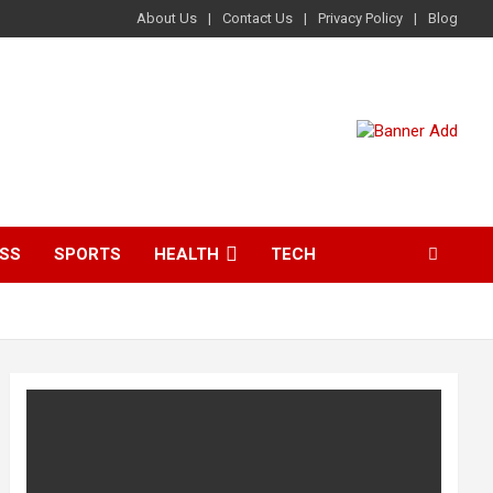
About Us
Contact Us
Privacy Policy
Blog
ESS
SPORTS
HEALTH
TECH