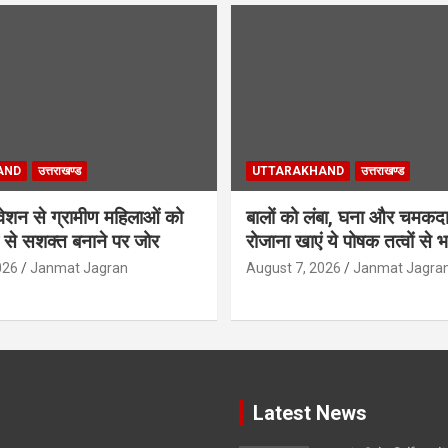
AND
उत्तराखण्ड
UTTARAKHAND
उत्तराखण्ड
वेशन से ग्रामीण महिलाओं को
बालों को लंबा, घना और चमकदा
 से सशक्त बनाने पर जोर
रोजाना खाएं ये पोषक तत्वों से 
026
Janmat Jagran
August 7, 2026
Janmat Jagra
Latest News