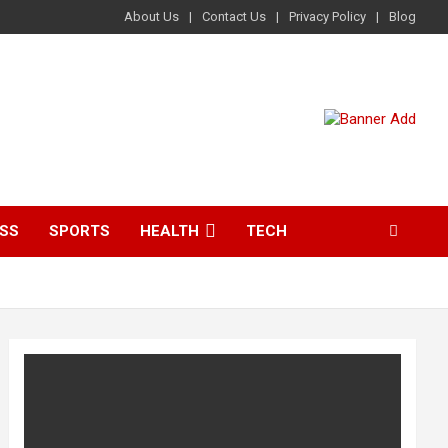
About Us
Contact Us
Privacy Policy
Blog
ESS
SPORTS
HEALTH
TECH