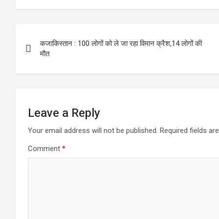
b
t
a
h
S
o
t
i
a
h
Post
o
e
l
t
a
कजाकिस्‍तान : 100 लोगों को ले जा रहा विमान क्रैश,14 लोगों की
navigation
k
r
s
r
मौत
A
e
p
p
Leave a Reply
Your email address will not be published.
Required fields a
Comment
*