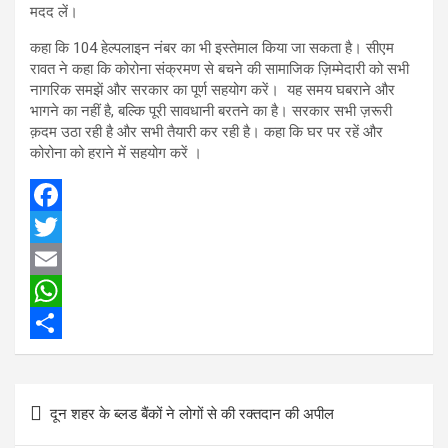
मदद लें।
कहा कि 104 हेल्पलाइन नंबर का भी इस्तेमाल किया जा सकता है। सीएम
रावत ने कहा कि कोरोना संक्रमण से बचने की सामाजिक ज़िम्मेदारी को सभी
नागरिक समझें और सरकार का पूर्ण सहयोग करें। यह समय घबराने और
भागने का नहीं है, बल्कि पूरी सावधानी बरतने का है। सरकार सभी ज़रूरी
क़दम उठा रही है और सभी तैयारी कर रही है। कहा कि घर पर रहें और
कोरोना को हराने में सहयोग करें ।
F
a
T
c
w
E
e
i
m
W
b
t
a
h
S
o
t
i
a
h
Post
दून शहर के ब्लड बैंकों ने लोगों से की रक्तदान की अपील
o
e
l
t
a
navigation