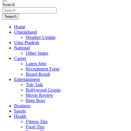
Search
Search
Home
Uttarakhand
Weather Update
Uttar Pradesh
National
Other States
Career
Latest Jobs
Recruitment Form
Board Result
Entertainment
Tele Talk
Bollywood Gossip
Movie Review
Bigg Boss
Business
Sports
Health
Fitness Tips
Food Tips