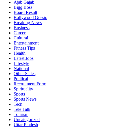
Ajab Gajab
Bigg Boss
Board Result
Bollywood Gossip
Breaking News
Business
Career
Cultural
Entertainment
Fitness Tips
Health
Latest Jobs
Lifestyle
National
Other States
Political
Recruitment Form
Spirituality
Sports
Sports News
Tech
Tele Talk
Tourism
Uncategorized
Uttar Pradesh