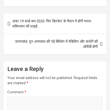
a
wi
m
h
h
ce
tt
ail
at
ar
Post
b
er
s
e
अंडर 19 वर्ल्ड कप 2020: फिर क्रिकेट के मैदान में होगी भारत-
navigation
o
A
पाकिस्तान की लड़ाई
o
p
k
p
उत्तराखंड: दून अस्पताल की नई बिल्डिंग में मेडिसिन और सर्जरी की
ओपीडी होगी
Leave a Reply
Your email address will not be published.
Required fields
are marked
*
Comment
*