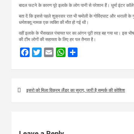
बादल फटने के कारण पूरे इलाके के लोग पानी से परेशान हैं। धुर्मा इंटर
बता दें कि इससे पहले शुक्रवार रात भी चमोली के गोविंदघाट और थराली के गु
धर्मशक्तू नामक एक व्यक्ति की मौत हो गई थी।
वहीं इलाके के भैंसखाल पंचायत घर का आंगन पूरी तरह बह गया था। इस भीषण
की टीम लोगों की सहायता के लिए हर पल तैनात है।
F
T
E
W
S
a
wi
m
h
h
ce
tt
ail
at
ar
b
er
s
e
Post
o
A
navigation
इसरो को मिला विक्रम लैंडर का सुराग, जारी है सम्पर्क की कोशिश
o
p
k
p
Leave a Reply