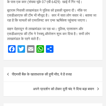
के पास एक कार (संख्या यूके 07 एबी 6429) खाई में गिर गई।
बूराराम निवासी लाखामंडल ने पुलिस को इसकी सूचना दी। मौके पर
एसडीआरएफ की टीम भी मौजूद है। कार में सात लोग सवार थे। बताया जा
रहा है कि घायलों को एयरलिफ्ट कर एम्स ऋषिकेश पहुंचाया जाएगा।
वाहन देहरादून से लाखामंडल जा रहा था। पुलिस, प्रशासन और
एसडीआरएफ की टीम ने रेस्क्यू ऑपरेशन शुरू कर दिया है। सभी लोग
लाखामंडल के रहने वाले हैं।
F
T
E
W
S
a
wi
m
h
h
ce
tt
ail
at
ar
Post
b
er
s
e
पीएमसी बैंक के खाताधारक की हुयी मौत, ये है वजह
navigation
o
A
o
p
अपने प्रदर्शन को लेकर दुती चंद ने दिया बड़ा बयान
k
p