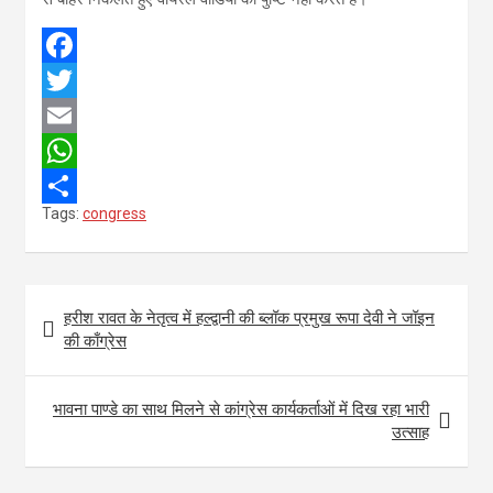
F
a
T
c
w
E
e
i
m
W
Tags:
congress
b
t
a
h
S
o
t
i
a
h
o
e
l
t
a
Post
हरीश रावत के नेतृत्व में हल्द्वानी की ब्लॉक प्रमुख रूपा देवी ने जॉइन
k
r
s
r
navigation
की काँग्रेस
A
e
p
भावना पाण्डे का साथ मिलने से कांग्रेस कार्यकर्ताओं में दिख रहा भारी
p
उत्साह