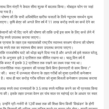
साथ वित्त मंत्री ने केवल सीमा शुल्क में बदलाव किया। मोबाइल फोन पर जहां
िया गया है।
ली ने घोषणा की कि सभी अधिषोघित खरीफ फसलों के लिये न्यूनतम समर्थन मूल्य
। कृषि क्षेत्र को अगले वित्त वर्ष में 11 लाख करोड़ रुपये का कर्ज देने का
किसानों को भी दिए जाने की घोषणा की ताकि उन्हें इस काम के लिए कर्ज लेने में
 करोड़ रुपये उपलब्ध कराया जाएगा।
े प्रयास के तहत एक महत्वाकांक्षी राष्ट्रीय स्वास्थ्य सरक्षण योजना की घोषणा
ाख रुपये तक का स्वास्थ्य बीमा कवर उपलब्ध कराया जाएगा।
ांकि राजकोषीय घाटे को थोड़ा बढ़ने दिया गया है और अगले वर्ष इसे सकल घरेलू
ा के अनुसार इसे 3 प्रतिशत तक सीमित रखना था। चालू वित्त वर्ष में
कि बजट में इसके 3.2 प्रतिशत तक रखने का लक्ष्य रखा गया था।
हमने राजनीतिक नफा-नुकसान की परवाह किये बिना ईमानदारी से काम किया।’’
ा की। बजट में उज्ज्वला योजना के तहत गरीबों को मुफ्त एलपीजी कनेक्शन
ी है। साथ ही चार करोड़ गरीब परिवार को मुफ्त बिजली कनेक्शन उपलब्ध कराया
 लाख रुपये तथा राज्यपालों के 3.5 लाख रुपये मासिक करने का भी प्रस्ताव किया
ी घोषणा की। इसके तहत उनका वेतन हर पांच साल पर महंगाई दर के आधार पर स्वत:
गा। उन्होंने प्री-नर्सरी से 12वीं कक्षा तक की शिक्षा बिना किसी ‘विखंडन’ के होगी
हा कि किसानों की अधिक आय सृजित करने पर हमारा जोर होगा। हमारी सरकार