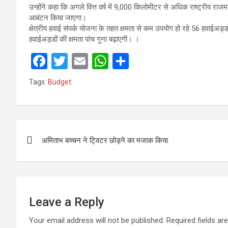
उन्होंने कहा कि अगले वित्त वर्ष में 9,000 किलोमीटर से अधिक राष्ट्रीय राज
आबंटन किया जाएगा।
क्षेत्रीय हवाई संपर्क योजना के तहत क्षमता से कम उपयोग हो रहे 56 हवाईअड
हवाईअड्डों की क्षमता पांच गुना बढ़ाएगी। ।
F
T
E
W
S
a
wi
m
h
h
Tags:
Budget
ce
tt
ail
at
ar
b
er
s
e
o
A
Post
o
p
अमिताभ बच्चन ने ट्विटर छोड़ने का मजाक किया
navigation
k
p
Leave a Reply
Your email address will not be published.
Required fields a