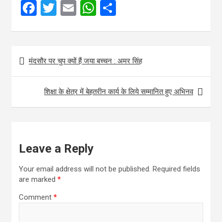
F
T
E
W
S
a
wi
m
h
h
ce
tt
ail
at
ar
Post
b
er
s
e
मंदसौर पर चुप क्यों हैं जया बच्‍चन : अमर सिंह
navigation
o
A
o
p
शिक्षा के क्षेत्र में बेहतरीन कार्य के लिये सम्मानित हुए अभिनव
k
p
Leave a Reply
Your email address will not be published.
Required fields
are marked
*
Comment
*