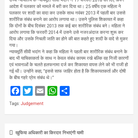
आदेश में पलकार को मामले में बरी कर दिया था। 25 वर्षीय एक महिला ने
पलकार पर शादी का वादा कर उसके साथ नवंबर 2013 में पहली बार उससे
शारीरिक संबंध बनाने का आरोप लगाया था। उसने पुलिस शिकायत में कहा
कि दोनों के बीच दिसंबर 2013 तक कई बार शारीरिक संबंध बने। महिला ने
आरोप लगाया कि फरवरी 2014 में उसने उसे नजरअंदाज करना शुरू कर
दिया और उसके निचली जाति का होने की बात कहते हुए शादी के वादे से मुकर
गया।
न्यायमूर्ति सीवी भदांग ने कहा कि महिला ने पहली बार शारीरिक संबंध बनाने के
बाद भी याचिकाकर्ता के साथ न केवल संबंध कायम रखे बल्कि वह निजी कारणों
एवं भावनाओं के चलते हलफनामा दर्ज कर शिकायत वापस लेने को भी राजी हो
गई थी। उन्होंने कहा, ”इससे साफ जाहिर होता है कि शिकायतकर्ता और दोषी
के बीच गहरे प्रेम संबंध थे।’’
F
T
E
W
S
a
wi
m
h
h
Tags:
Judgement
ce
tt
ail
at
ar
b
er
s
e
Post
o
A
खुफिया अधिकारी का किरदार निभाएंगी यामी
navigation