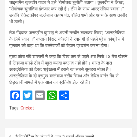
चाइनामैन कुलदीप यादव ने इसे ‘रोमांचक चुनौती’ बताया। कुलदीप ने लिखा,
‘‘रोमांचक चुनौतियां इंतजार कर रही है। टीम के साथ आस्ट्रेलिया रवाना।’’
उन्होंने विकेटकीपर बल्लेबाज ऋषभ पंत, रोहित शर्मा और अन्य के साथ तस्वीर
भी डाली।
तेज गेंदबाज जसप्रीत बुमराह ने अपनी तस्वीर डालकर लिखा, ‘‘आस्ट्रेलिया
के लिये रवाना।’’ कप्तान विराट कोहली ने रवानगी से पहले प्रेस कांफ्रेंस में
गुरूवार को कहा था कि बल्लेबाजों को बेहतर प्रदर्शन करना होगा।
मुख्य कोच रवि शास्त्री ने कहा कि विश्व कप से पहले अब सिर्फ 13 मैच खेलने
हैं लिहाजा वनडे टीम में बहुत ज्यादा बदलाव नहीं होंगे। भारत के पास
आस्ट्रेलिया को टेस्ट श्रृंखला में हराने का सबसे सुनहरा मौका है।
आस्ट्रेलिया के दो प्रमुख बल्लेबाज स्टीव स्मिथ और डेविड वार्नर गेंद से
छेड़खानी मामले में एक साल का प्रतिबंध झेल रहे हैं।
F
T
E
W
S
a
wi
m
h
h
Tags:
Cricket
ce
tt
ail
at
ar
b
er
s
e
Post
o
A
कैलिफोर्निया के जंगलों में आग ने मचाई भीषण तबाही