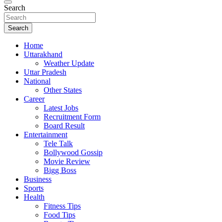
Search
Search
Home
Uttarakhand
Weather Update
Uttar Pradesh
National
Other States
Career
Latest Jobs
Recruitment Form
Board Result
Entertainment
Tele Talk
Bollywood Gossip
Movie Review
Bigg Boss
Business
Sports
Health
Fitness Tips
Food Tips