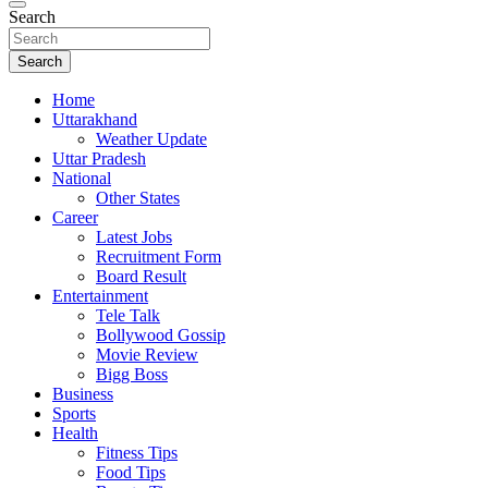
Search
Search
Home
Uttarakhand
Weather Update
Uttar Pradesh
National
Other States
Career
Latest Jobs
Recruitment Form
Board Result
Entertainment
Tele Talk
Bollywood Gossip
Movie Review
Bigg Boss
Business
Sports
Health
Fitness Tips
Food Tips