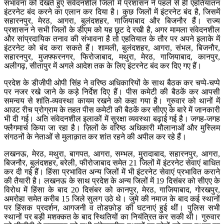
संभावना को देखते हुए संवेदनशील जिलों में प्रशासन ने पहले से ही एहतियातन
इंटरनेट बंद करने का एलान कर दिया है। कुछ जिलों में इंटरनेट बंद है, जिसमें
सहारनपुर, मेरठ, आगरा, बुलंदशहर, गाजियाबाद और बिजनौर हैं। राज्य
प्रशासन ने सभी जिलों के डीएम को यह छूट दे रखी है, अगर मामला संवेदनशील
और सांप्रदायिक तनाव की संभावना है तो एहतियात के तौर पर अपने इलाके में
इंटरनेट को बंद करा सकते हैं। शामली, बुलंदशहर, आगरा, संभल, बिजनौर,
सहारनपुर, मुजफ्फरनगर, फिरोजाबाद, मथुरा, मेरठ, गाजियाबाद, कानपुर,
अलीगढ़, सीतापुर में अगले आदेश तक के लिए इंटरनेट बंद कर दिए गए हैं।
प्रदेश के डीजीपी ओपी सिंह ने वरिष्ठ अधिकारियों के साथ बैठक कर चप्पे-चप्पे
पर नजर रखे जाने के कड़े निर्देश दिए हैं। पीस कमेटी की बैठकें कर आपसी
समन्वय से शांति-व्यवस्था कायम रखने को कहा गया है। गुरुवार को थानों में
आउट रीच प्रोग्राम के तहत पीस कमेटी की बैठकें कर सीएए के बारे में जानकारी
भी दी गई। अति संवेदनशील इलाकों में सुरक्षा व्यवस्था बढ़ाई गई है। जगह-जगह
फ्लैगमार्च किया जा रहा है। ज़िलों के वरिष्ठ अधिकारी मौलानाओं और मुस्लिम
संगठनों के नेताओं से मुलाक़ात कर शांत रहने की अपील कर रहे हैं।
लखनऊ, मेरठ, मथुरा, बागपत, आगरा, सम्भल, मुरादाबाद, सहारनपुर, आगरा,
बिजनौर, बुलंदशहर, बरेली, फीरोजाबाद समेत 21 जिलों में इंटरनेट सेवाएं बाधित
कर दी गई हैं। हिंसा प्रभावित अन्य जिलों में भी इंटरनेट सेवाएं प्रभावित कराने
की तैयारी है। लखनऊ के साथ प्रदेश के अन्य जिलों में 19 दिसंबर को सीएए के
विरोध में हिंसा के बाद 20 दिसंबर को कानपुर, मेरठ, गाजियाबाद, गोरखपुर,
अमरोहा समेत करीब 15 जिले सुलग उठे थे। जुमे की नमाज के बाद कई स्थानों
पर हिंसक प्रदर्शन, आगजनी व तोडफ़ोड़ की घटनाएं हुई थीं। पुलिस सभी
स्थानों पर बड़ी मशक्कत के बाद स्थितियों का नियंत्रित कर सकी थी। गुरुवार