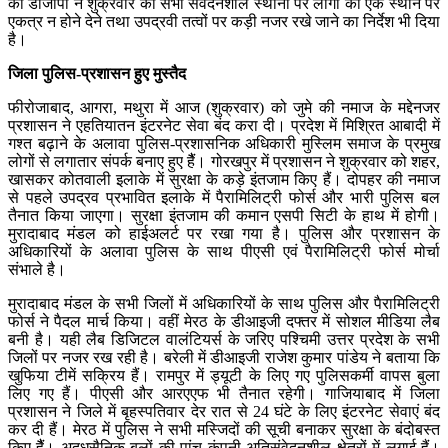
को डीजीपी ने शुक्रवार को सभी संवेदनशील स्थानों पर लोगों को एक स्थान पर
एकत्र न होने देने तथा उपद्रवी तत्वों पर कड़ी नजर रखे जाने का निर्देश भी दिया
है।
जिला पुलिस-प्रशासन हुए मुस्तैद
फीरोजाबाद, आगरा, मथुरा में आज (शुक्रवार) को जुमे की नमाज के मद्देनजर
प्रशासन ने एहतियातन इंटरनेट सेवा बंद करा दी। प्रदेश में मिश्रित आबादी में
गश्त बढ़ाने के अलावा पुलिस-प्रशासनिक अधिकारी मुस्लिम समाज के प्रमुख
लोगों से लगातार संपर्क बनाए हुए हैैं। गोरखपुर में प्रशासन ने शुक्रवार को शहर,
खासकर कोतवाली इलाके में सुरक्षा के कड़े इंतजाम किए हैं। दोपहर की नमाज
से पहले उपद्रव प्रभावित इलाके में पैरामिलिट्री फोर्स और भारी पुलिस बल
तैनात किया जाएगा। सुरक्षा इंतजाम की कमान एसपी सिटी के हाथ में होगी।
मुरादाबाद मंडल को हाईअलर्ट पर रखा गया है। पुलिस और प्रशासन के
अधिकारियों के अलावा पुलिस के साथ पीएसी एवं पैरामिलिट्री फोर्स मोर्चा
संभाले है।
मुरादाबाद मंडल के सभी जिलों में अधिकारियों के साथ पुलिस और पैरामिलिट्री
फोर्स ने पैदल मार्च किया। वहीं मेरठ के डीआइजी दफ्तर में सोशल मीडिया लैब
बनी है। यही लैब डिजिटल वालंटियर्स के जरिए पश्चिमी उत्तर प्रदेश के सभी
जिलों पर नजर रख रही है। बरेली में डीआइजी राजेश कुमार पांडेय ने बताया कि
खुफिया टीमें सक्रिय हैं। रामपुर में ड्यूटी के लिए गए पुलिसकर्मी वापस बुला
लिए गए हैं। पीएसी और आरएएफ भी तैनात रहेगी। गाजियाबाद में जिला
प्रशासन ने जिले में बृहस्पतिवार देर रात से 24 घंटे के लिए इंटरनेट सेवाएं बंद
कर दी हैं। मेरठ में पुलिस ने सभी मस्जिदों की सूची बनाकर सुरक्षा के बंदोबस्त
किए हैैं। अद्र्धसैनिक बलों की पांच कंपनी अतिसंवेदनशील क्षेत्रों में लगाई हैं।