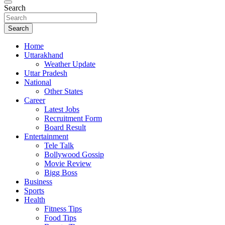
Search
Search
Home
Uttarakhand
Weather Update
Uttar Pradesh
National
Other States
Career
Latest Jobs
Recruitment Form
Board Result
Entertainment
Tele Talk
Bollywood Gossip
Movie Review
Bigg Boss
Business
Sports
Health
Fitness Tips
Food Tips