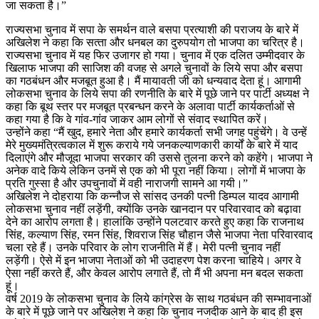
जा सकता है।”
राज्‍यसभा चुनाव में सपा के समर्थन वाले बसपा प्रत्‍याशी की पराजय के बारे में
अखिलेश ने कहा कि सत्‍ता और धनबल का दुरुपयोग तो भाजपा का चरित्र है।
राज्‍यसभा चुनाव में यह फिर उजागर हो गया। चुनाव में एक दलित उम्‍मीदवार के
खिलाफ भाजपा की साजिश की वजह से अगले चुनावों के लिये सपा और बसपा
का गठबंधन और मजबूत हुआ है। मैं मायावती जी को धन्‍यवाद देता हूं। आगामी
लोकसभा चुनाव के लिये सपा की रणनीति के बारे में पूछे जाने पर पार्टी अध्‍यक्ष ने
कहा कि बूथ स्‍तर पर मजबूत प्रबन्‍धन करने के अलावा पार्टी कार्यकर्ताओं से
कहा गया है कि वे गांव-गांव जाकर आम लोगों से संवाद स्‍थापित करें।
उन्‍होंने कहा “मैं खुद, हमारे नेता और हमारे कार्यकर्ता सभी जगह पहुंचेंगे। वे उन्‍हें
मेरे मुख्‍यमंत्रित्‍वकाल में शुरू कराये गये जनकल्‍याणकारी कार्यों के बारे में याद
दिलाएंगे और मौजूदा भाजपा सरकार की उससे तुलना करने को कहेंगे। भाजपा ने
अनेक वादे किये लेकिन उनमें से एक को भी पूरा नहीं किया। लोगों में भाजपा के
प्रति गुस्‍सा है और उपचुनावों में वही नाराजगी सामने आ गयी।”
अखिलेश ने दोहराया कि कन्‍नौज से सांसद उनकी पत्‍नी डिम्‍पल यादव आगामी
लोकसभा चुनाव नहीं लड़ेंगी, क्‍योंकि उनके खानदान पर परिवारवाद को बढ़ावा
देने का आरोप लगता है। हालांकि उन्‍होंने पलटवार करते हुए कहा कि राजनाथ
सिंह, कल्‍याण सिंह, रमन सिंह, शिवराज सिंह चौहान जैसे भाजपा नेता परिवारवाद
चला रहे हैं। उनके परिवार के लोग राजनीति में हैं। मेरी पत्‍नी चुनाव नहीं
लड़ेंगी। ऐसे में इन भाजपा नेताओं को भी उदाहरण पेश करना चाहिये। अगर वे
ऐसा नहीं करते हैं, और केवल आरोप लगाते हैं, तो मैं भी अपना मन बदल सकता
हूं।
वर्ष 2019 के लोकसभा चुनाव के लिये कांग्रेस के साथ गठबंधन की सम्‍भावनाओं
के बारे में पूछे जाने पर अखिलेश ने कहा कि चुनाव नजदीक आने के बाद ही इस