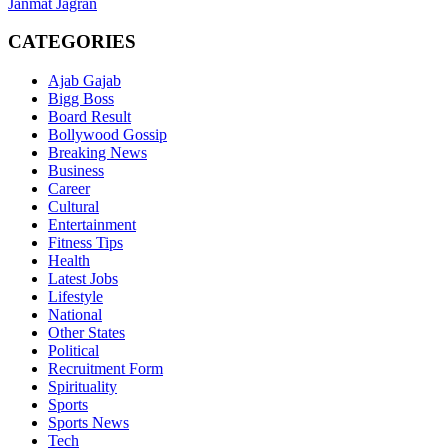
Janmat Jagran
CATEGORIES
Ajab Gajab
Bigg Boss
Board Result
Bollywood Gossip
Breaking News
Business
Career
Cultural
Entertainment
Fitness Tips
Health
Latest Jobs
Lifestyle
National
Other States
Political
Recruitment Form
Spirituality
Sports
Sports News
Tech