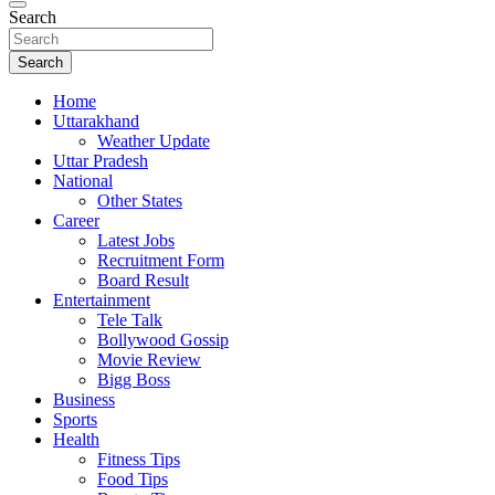
Search
Search
Home
Uttarakhand
Weather Update
Uttar Pradesh
National
Other States
Career
Latest Jobs
Recruitment Form
Board Result
Entertainment
Tele Talk
Bollywood Gossip
Movie Review
Bigg Boss
Business
Sports
Health
Fitness Tips
Food Tips