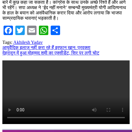
बारे में कुछ कहा जा सकता है। कांग्रेस के साथ उनके अच्‍छे रिश्‍ते हैं और आगे
भी रहेंगे। सपा अध्‍यक्ष ने ‘ईद नहीं मनाने’ सम्‍बन्‍धी मुख्‍यमंत्री योगी आदित्‍यनाथ
के हाल के बयान को असंवैधानिक करार दिया और आरोप लगाया कि भाजपा
साम्‍प्रदायिक भावनाएं भड़काती है।
Facebook
Twitter
Email
WhatsApp
Share
Tags:
Akhilesh Yadav
Post
आयुर्वेदिक इलाज नहीं करा रहे हैं इरफान खान: प्रवक्ता
देहरादून में हुआ मोहम्मद शमी का एक्सीडेंट, सिर पर लगी चोट
navigation