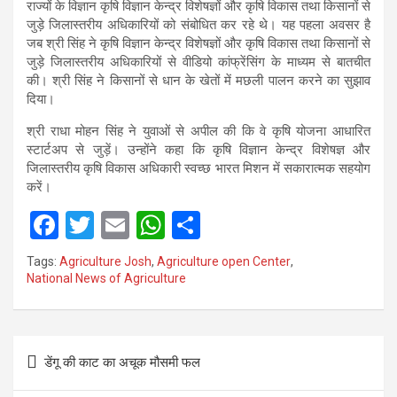
राज्‍यों के विज्ञान कृषि विज्ञान केन्‍द्र विशेषज्ञों और कृषि विकास तथा किसानों से
जुड़े जिलास्‍तरीय अधिकारियों को संबोधित कर रहे थे। यह पहला अवसर है
जब श्री सिंह ने कृषि विज्ञान केन्‍द्र विशेषज्ञों और कृषि विकास तथा किसानों से
जुड़े जिलास्‍तरीय अधिकारियों से वीडियो कांफ्रेंसिंग के माध्‍यम से बातचीत
की। श्री सिंह ने किसानों से धान के खेतों में मछली पालन करने का सुझाव
दिया।
श्री राधा मोहन सिंह ने युवाओं से अपील की कि वे कृषि योजना आधारित
स्‍टार्टअप से जुड़ें। उन्‍होंने कहा कि कृषि विज्ञान केन्‍द्र विशेषज्ञ और
जिलास्‍तरीय कृषि विकास अधिकारी स्‍वच्‍छ भारत मिशन में सकारात्‍मक सहयोग
करें।
F
T
E
W
S
a
wi
m
h
h
Tags:
Agriculture Josh
,
Agriculture open Center
,
ce
tt
ail
at
ar
National News of Agriculture
b
er
s
e
o
A
Post
o
p
डेंगू की काट का अचूक मौसमी फल
navigation
k
p