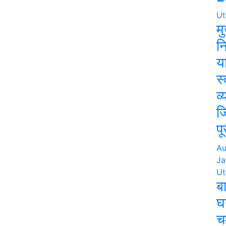
Ut
मु
नि
य
स्
व
ज
प
Au
Ja
Ut
बा
घ
च