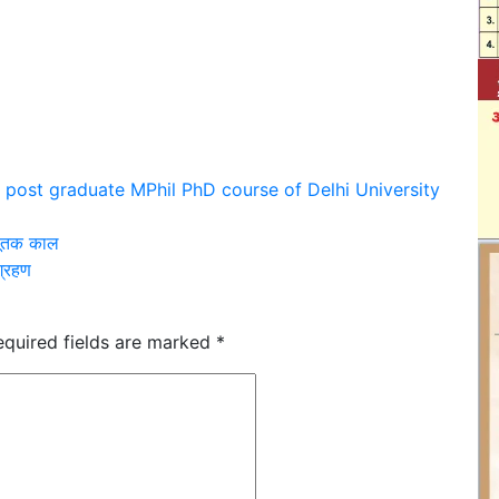
post graduate MPhil PhD course of Delhi University
 सूतक काल
ग्रहण
equired fields are marked
*