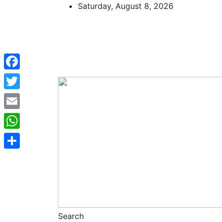
Skip
Saturday, August 8, 2026
to
content
Facebook
Twitter
Email
WhatsApp
Share
Search