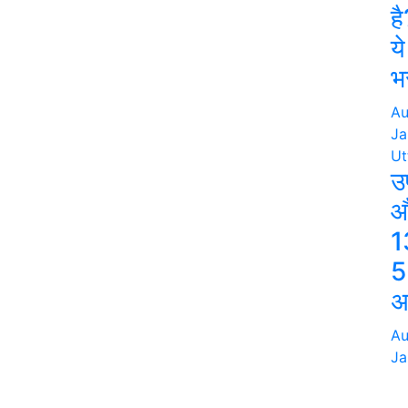
ह
ये
भ
Au
Ja
Ut
उ
औ
1
5 
अ
Au
Ja