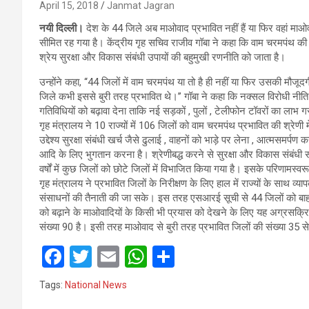
April 15, 2018
Janmat Jagran
नयी दिल्ली।
देश के 44 जिले अब माओवाद प्रभावित नहीं हैं या फिर वहां मा
सीमित रह गया है। केंद्रीय गृह सचिव राजीव गॉबा ने कहा कि वाम चरमपंथ की ह
श्रेय सुरक्षा और विकास संबंधी उपायों की बहुमुखी रणनीति को जाता है।
उन्होंने कहा, ‘‘44 जिलों में वाम चरमपंथ या तो है ही नहीं या फिर उसकी मौ
जिले कभी इससे बुरी तरह प्रभावित थे।’’ गॉबा ने कहा कि नक्सल विरोधी नीति 
गतिविधियों को बढ़ावा देना ताकि नई सड़कों , पुलों , टेलीफोन टॉवरों का लाभ 
गृह मंत्रालय ने 10 राज्यों में 106 जिलों को वाम चरमपंथ प्रभावित की श्रेणी
उद्देश्य सुरक्षा संबंधी खर्च जैसे ढुलाई , वाहनों को भाड़े पर लेना , आत्मसमर्
आदि के लिए भुगतान करना है। श्रेणीबद्ध करने से सुरक्षा और विकास संबंधी 
वर्षों में कुछ जिलों को छोटे जिलों में विभाजित किया गया है। इसके परिणाम
गृह मंत्रालय ने प्रभावित जिलों के निरीक्षण के लिए हाल में राज्यों के सा
संसाधनों की तैनाती की जा सके। इस तरह एसआरई सूची से 44 जिलों को बाह
को बढ़ाने के माओवादियों के किसी भी प्रयास को देखने के लिए यह अग्रस
संख्या 90 है। इसी तरह माओवाद से बुरी तरह प्रभावित जिलों की संख्या 35
F
T
E
W
S
a
wi
m
h
h
Tags:
National News
ce
tt
ail
at
ar