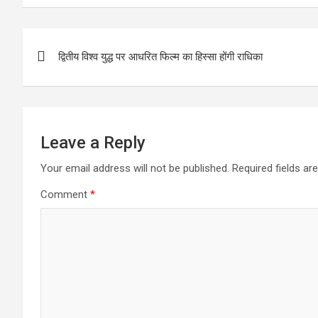
b
er
s
e
o
A
Post
o
p
द्वितीय विश्व युद्ध पर आधरित फिल्म का हिस्सा होंगी राधिका
navigation
k
p
Leave a Reply
Your email address will not be published.
Required fields a
Comment
*