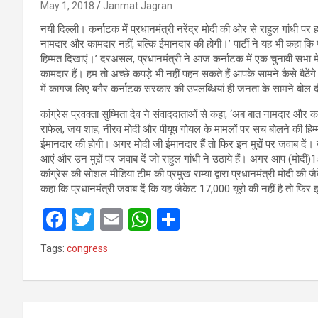
May 1, 2018
Janmat Jagran
नयी दिल्ली। कर्नाटक में प्रधानमंत्री नरेंद्र मोदी की ओर से राहुल गांधी 
नामदार और कामदार नहीं, बल्कि ईमानदार की होगी।’ पार्टी ने यह भी कहा कि
हिम्मत दिखाएं।’ दरअसल, प्रधानमंत्री ने आज कर्नाटक में एक चुनावी सभा में
कामदार हैं। हम तो अच्छे कपड़े भी नहीं पहन सकते हैं आपके सामने कैसे बैठें
में कागज लिए बगैर कर्नाटक सरकार की उपलब्धियां ही जनता के सामने बोल 
कांग्रेस प्रवक्ता सुष्मिता देव ने संवाददाताओं से कहा, ‘अब बात नामदार और
राफेल, जय शाह, नीरव मोदी और पीयूष गोयल के मामलों पर सच बोलने की हिम्म
ईमानदार की होगी। अगर मोदी जी ईमानदार हैं तो फिर इन मुद्दों पर जवाब दें। उ
आएं और उन मुद्दों पर जवाब दें जो राहुल गांधी ने उठाये हैं। अगर आप (मो
कांग्रेस की सोशल मीडिया टीम की प्रमुख राम्या द्वारा प्रधानमंत्री मोदी की ज
कहा कि प्रधानमंत्री जवाब दें कि यह जैकेट 17,000 यूरो की नहीं है तो फिर
F
T
E
W
S
a
wi
m
h
h
Tags:
congress
ce
tt
ail
at
ar
b
er
s
e
o
A
Post