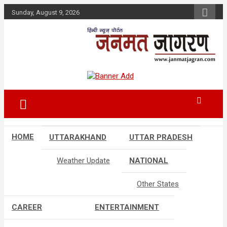
Skip
Sunday, August 9, 2026
to
content
HOME
UTTARAKHAND
UTTAR PRADESH
Weather Update
NATIONAL
Other States
CAREER
ENTERTAINMENT