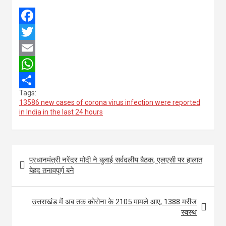
F
a
T
c
w
E
e
i
m
W
Tags:
b
t
a
h
S
13586 new cases of corona virus infection were reported
o
t
i
a
h
in India in the last 24 hours
o
e
l
t
a
k
r
s
r
Post
प्रधानमंत्री नरेंद्र मोदी ने बुलाई सर्वदलीय बैठक, एलएसी पर हालात
A
e
navigation
बेहद तनावपूर्ण बने
p
p
उत्तराखंड में अब तक कोरोना के 2105 मामले आए, 1388 मरीज
स्वस्थ