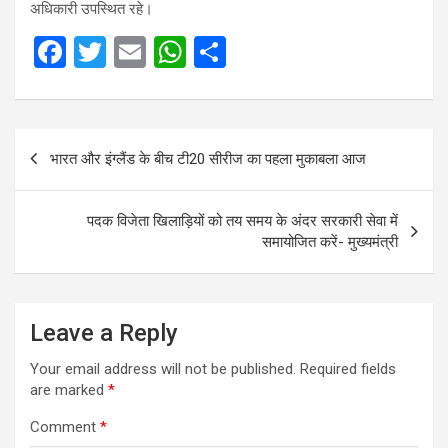
अधिकारी उपस्थित रहे।
F
T
E
W
S
a
wi
m
h
h
ce
tt
ail
at
ar
Post
b
er
s
e
भारत और इंग्लैंड के बीच टी20 सीरीज का पहला मुकाबला आज
navigation
o
A
o
p
पदक विजेता खिलाड़ियों को तय समय के अंदर सरकारी सेवा में
k
p
समायोजित करें- मुख्यमंत्री
Leave a Reply
Your email address will not be published.
Required fields
are marked
*
Comment
*