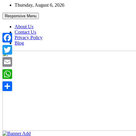
Skip
Thursday, August 6, 2026
to
content
Responsive Menu
About Us
Contact Us
Privacy Policy
Blog
Facebook
Twitter
Email
WhatsApp
Share