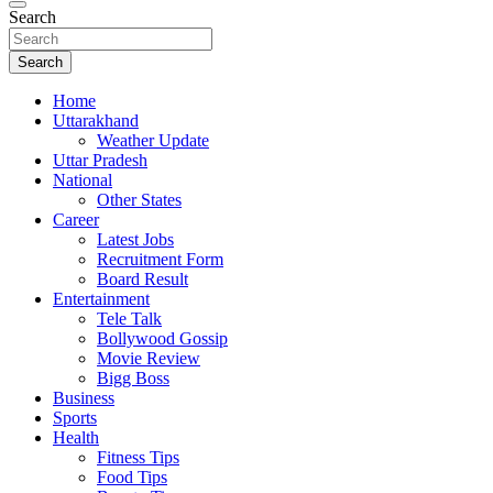
Search
Search
Home
Uttarakhand
Weather Update
Uttar Pradesh
National
Other States
Career
Latest Jobs
Recruitment Form
Board Result
Entertainment
Tele Talk
Bollywood Gossip
Movie Review
Bigg Boss
Business
Sports
Health
Fitness Tips
Food Tips