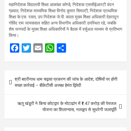
महानिदेशक विद्यालयी शिक्षा आकांक्षा कोण्डे, निदेशक एससीईआरटी वंदन
गब्र्याल, निदेशक माध्यमिक शिक्षा विनोद कुमार सिमल्टी, निदेशक प्राथमिक
शिक्षा के.एस. रावत, उप निदेशक जे.पी. काला मुख्य शिक्षा अधिकारी देहरादून
गोविंद राम जायसवाल सहित अन्य विभागीय अधिकारी उपस्थित रहे, जबकि
शेष जनपदों के मुख्य शिक्षा अधिकारियों ने बैठक में वर्चुअल माध्यम से प्रतिभाग
किया।
F
T
E
W
S
a
wi
m
h
h
ce
tt
ail
at
ar
Post
b
er
s
e
श्री बदरीनाथ धाम चढ़ावा प्रकरण की जांच के आदेश, दोषियों पर होगी
navigation
o
A
सख्त कार्रवाई – बीकेटीसी अध्यक्ष हेमंत द्विवेदी
o
p
k
p
ऋतु खंडूरी ने किया कोटद्वार के मोटाढांग में ₹1.47 करोड़ की पेयजल
योजना का शिलान्यास, नलकूप से सुधरेगी जलापूर्ति