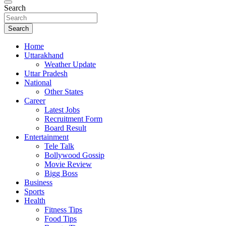
Search
Search
Home
Uttarakhand
Weather Update
Uttar Pradesh
National
Other States
Career
Latest Jobs
Recruitment Form
Board Result
Entertainment
Tele Talk
Bollywood Gossip
Movie Review
Bigg Boss
Business
Sports
Health
Fitness Tips
Food Tips