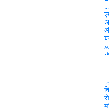
Ut
ए
अ
औ
ब
Au
Ja
Ut
व
स
म