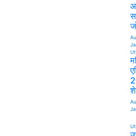
आ
स
ज
Au
Ja
Ut
म
ए
2
श
Au
Ja
Ut
उत