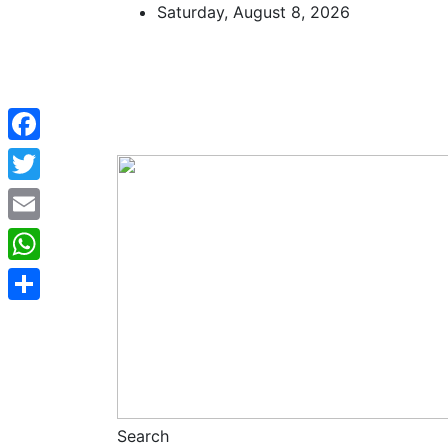
Skip
Saturday, August 8, 2026
to
content
Facebook
Twitter
Email
WhatsApp
Share
Search