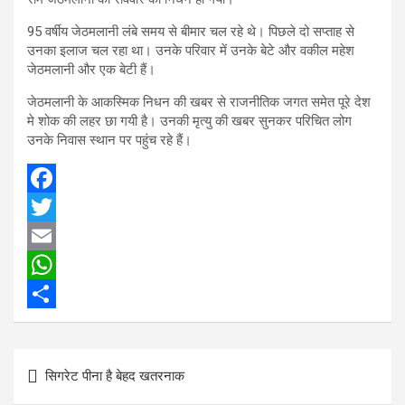
95 वर्षीय जेठमलानी लंबे समय से बीमार चल रहे थे। पिछले दो सप्ताह से
उनका इलाज चल रहा था। उनके परिवार में उनके बेटे और वकील महेश
जेठमलानी और एक बेटी हैं।
जेठमलानी के आकस्मिक निधन की खबर से राजनीतिक जगत समेत पूरे देश
मे शोक की लहर छा गयी है। उनकी मृत्यु की खबर सुनकर परिचित लोग
उनके निवास स्थान पर पहुंच रहे हैं।
F
a
T
c
w
E
e
i
m
W
b
t
a
h
S
o
t
i
a
h
Post
सिगरेट पीना है बेहद खतरनाक
o
e
l
t
a
navigation