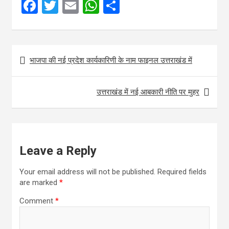
F
T
E
W
S
a
wi
m
h
h
ce
tt
ail
at
ar
Post
b
er
s
e
भाजपा की नई प्रदेश कार्यकारिणी के नाम फाइनल उत्तराखंड में
navigation
o
A
o
p
उत्तराखंड में नई आबकारी नीति पर मुहर
k
p
Leave a Reply
Your email address will not be published.
Required fields
are marked
*
Comment
*