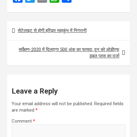
a
wi
m
h
h
ce
tt
ail
at
ar
Post
b
er
s
e
सेटेलाइट से होगी हरिद्वार महाकुंभ में निगरानी
navigation
o
A
o
p
सर्वेक्षण-2020 में दिलाएगा 500 अंक का फायदा, दून को ओडीएफ
k
p
डबल प्लस का दर्जा
Leave a Reply
Your email address will not be published.
Required fields
are marked
*
Comment
*