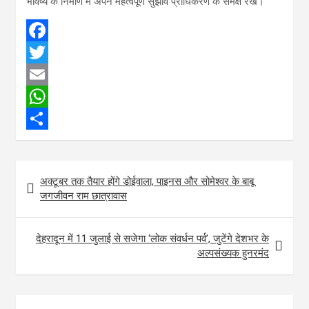
भविष्य के निर्माण में अपने महत्वपूर्ण सुझाव प्राधिकरण के समक्ष रखें।
F
a
T
c
w
E
e
i
m
W
b
t
a
h
S
o
t
i
a
h
Post
अक्टूबर तक तैयार होंगे डोईवाला, पाइनस और सोमेश्वर के बाबू
o
e
l
t
a
navigation
जगजीवन राम छात्रावास
k
r
s
r
A
e
देहरादून में 11 जुलाई से सजेगा ‘लोक संवर्धन पर्व’, जुटेंगे देशभर के
p
अल्पसंख्यक हुनरमंद
p