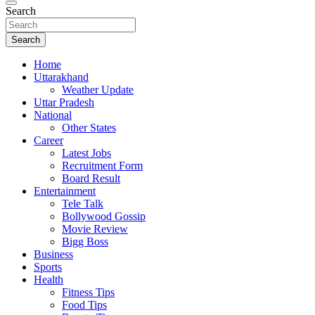
Search
Search
Home
Uttarakhand
Weather Update
Uttar Pradesh
National
Other States
Career
Latest Jobs
Recruitment Form
Board Result
Entertainment
Tele Talk
Bollywood Gossip
Movie Review
Bigg Boss
Business
Sports
Health
Fitness Tips
Food Tips