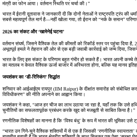
मंत्री का फोन आया। वर्तमान स्थिति पर चर्चा की।”
भारत में ईरानी दूतावास ने जानकारी दी कि दोनों नेताओं ने राष्ट्रपति ट्रंप की ध
सबसे महत्वपूर्ण तेल मार्ग है—नहीं खोला गया, तो ईरान को “नर्क के समान” परिण
2026 का संकट और ‘खामेनेई घटना’
वर्तमान संघर्ष, जिसने वैश्विक तेल की कीमतों को रिकॉर्ड स्तर पर पहुंचा दिया ह
अभूतपूर्व हमले ने तेहरान की ओर से एक बड़ी जवाबी कार्रवाई को जन्म दिया, जिसन
भारत के लिए इस संकट के परिणाम बहुत गंभीर हो सकते हैं। भारत अपनी कच्चे त
का मतलब न केवल वैश्विक ऊर्जा बाजार में अस्थिरता होगा, बल्कि यह मानव इत
जयशंकर का ‘डी-रिस्किंग’ सिद्धांत
शनिवार को आईआईएम रायपुर (IIM Raipur) के दीक्षांत समारोह को संबोधित करत
विविधीकरण” की नीति अपनाने का आह्वान किया।
जयशंकर ने कहा, “आज हर चीज का लाभ उठाया जा रहा है, यहाँ तक कि उसे हथियार
चुनौतियों का सफलतापूर्वक प्रबंधन करके खुद को मजबूती से साबित किया है।”
रणनीतिक विशेषज्ञों का मानना है कि ‘विश्व बंधु’ के रूप में भारत की भूमिका उसे
“भारत उन गिने-चुने वैश्विक शक्तियों में से एक है जिसकी ‘रणनीतिक स्वायत्तता
बातचीत बताती है कि भारत क्षेत्रीय शक्तियों के साथ मिलकर एक ऐसा ‘सुरक्षा