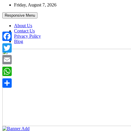
Skip
Friday, August 7, 2026
to
content
Responsive Menu
About Us
Contact Us
Privacy Policy
Blog
Facebook
Twitter
Email
WhatsApp
Share