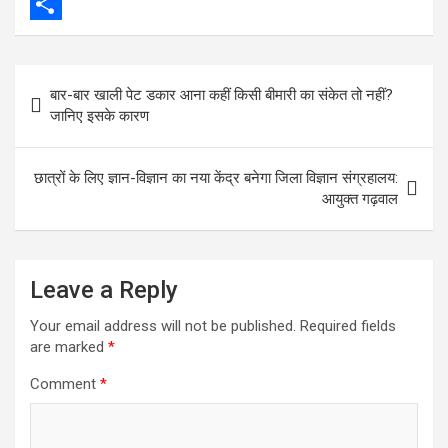
e
i
m
W
b
t
a
h
S
o
t
i
a
h
Post
बार-बार खाली पेट डकार आना कहीं किसी बीमारी का संकेत तो नहीं?
o
e
l
t
a
navigation
जानिए इसके कारण
k
r
s
r
A
e
छात्रों के लिए ज्ञान-विज्ञान का नया केंद्र बनेगा जिला विज्ञान संग्रहालय:
p
आयुक्त गढ़वाल
p
Leave a Reply
Your email address will not be published.
Required fields
are marked
*
Comment
*