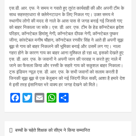
एस.डी. आर. एफ. ने समय न गवाते हुए तुरंत कार्यवाही की और अपनी टीम के
साथ सहस्त्रधारा से क्लेमेनटाउन के लिए निकल गए। उक्त समय मे
स्थानीय लोगो की मदद से नाले के आस पास से जगह बनाई गई जिससे गाए
को बाहर निकाला जा सके। एस. डी. आर. एफ. टीम के हेड कॉन्स्टेबल हृदेश
परिहार, कॉन्स्टेबल हिमांशु नेगी, कॉन्स्टेबल दीपक नेगी, कॉन्स्टेबल पुष्कर
जीना, कांस्टेबल मनीष चौहान, कॉन्स्टेबल रणवीर सिंह ने आते ही अपनी सूझ
बूझ से गाय को बाहर निकलने की भूमिका बनाई और उसमें लग गए। नाला
गहरा होने के कारण गाय का बाहर आना मुश्किल हो रहा था, इसको देखते हुए
एस. डी. आर. एफ. के जवानों ने अपनी जान की परवाह न करते हुए नाले में
जाने का फैसला किया और रस्सी के सहारे गाय को सकुशल बाहर निकाला।
ट्रू इंडियन न्यूज़ एस. डी. आर. एफ. के सभी जवानों को सलाम करती है
जिनकी सूझ बूझ से एक बेजुबान को नई जिंदगी मिल सकी, आशा है हमारे देश
मे इसी तरह इंसानियत भरे वाक्य हर जगह देखने को मिले।
F
T
E
W
S
a
wi
m
h
h
ce
tt
ail
at
ar
Post
b
er
s
e
बच्चों के चहेते शिक्षक को सीएम ने किया सम्मानित
navigation