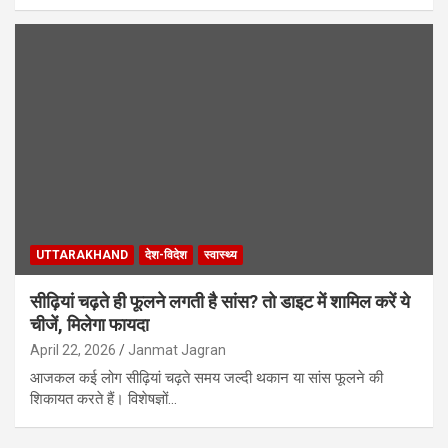
UTTARAKHAND
देश-विदेश
स्वास्थ्य
सीढ़ियां चढ़ते ही फूलने लगती है सांस? तो डाइट में शामिल करें ये
चीजें, मिलेगा फायदा
April 22, 2026
Janmat Jagran
आजकल कई लोग सीढ़ियां चढ़ते समय जल्दी थकान या सांस फूलने की
शिकायत करते हैं। विशेषज्ञों…